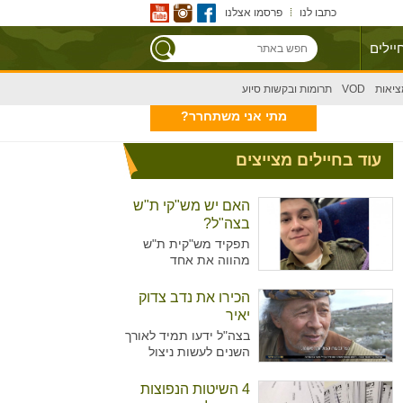
כתבו לנו
פרסמו אצלנו
יילים
ציאות
VOD
תרומות ובקשות סיוע
מתי אני משתחרר?
עוד בחיילים מצייצים
האם יש מש"קי ת"ש
בצה"ל?
תפקיד מש"קית ת"ש
מהווה את אחד
מהתפקידים המזוהים
יותר עם נשים מאשר
הכירו את נדב צדוק
גברים בצה"ל. מדובר על
יאיר
תפקיד המקביל לתפקיד
בצה"ל ידעו תמיד לאורך
של עובדת סוציאלית
השנים לעשות ניצול
ויועצת בבתי הספר,
מיטיבי של כוח האדם
כשבצה"ל רואים הכרח
שלו ידע נרחב בתחומים
4 השיטות הנפוצות
להכשיר גם גברים לאותו
רבים עימו הגיעו