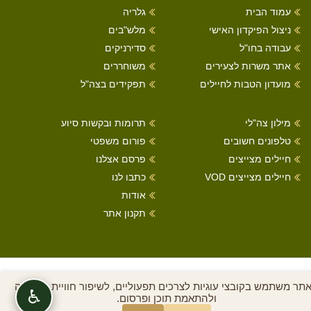
עמוד הבית
גלריה
ניצול הפיקדון האישי
מלש"בים
עבודה בחו"ל
סדירניקים
אתר משרות לצעירים
משוחררים
מועדון הטבות לחיילים
תפקידים בצה"ל
מילון צה"לי
תרומות ובקשות סיוע
טלפונים חשובים
פורום משפטי
חיילים מצייצים
פרסם אצלנו
חיילים מצייצים VOD
כתבו לנו
אודות
תקנון אתר
כל הזכויות שמורות לחיילים מצייצים 2022
תר משתמש בקובצי עוגיות לצרכים תפעוליים, לשיפור חוויית הגלישה
♿
ולהתאמת תוכן ופרסום.