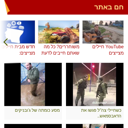
חם באתר
YouTube חיילים
משוחררים? כל מה
חדש מבית חיילים
מצייצים
שאתם חייבים לדעת
מצייצים:
כשחיילי צה"ל פגשו את
מסע כומתה של ג'ובניקים
הדאבסמאש..