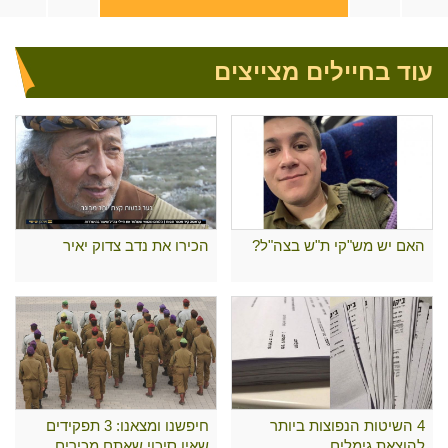
עוד בחיילים מצייצים
האם יש מש"קי ת"ש בצה"ל?
הכירו את נדב צדוק יאיר
4 השיטות הנפוצות ביותר
חיפשנו ומצאנו: 3 תפקידים
להוצאת גימלים
שאין סיכוי שאתם מכירים