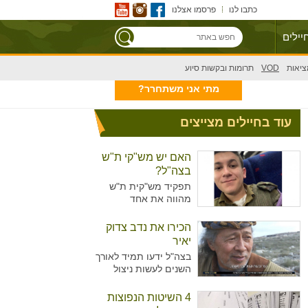
כתבו לנו
פרסמו אצלנו
יילים
ציאות
VOD
תרומות ובקשות סיוע
מתי אני משתחרר?
עוד בחיילים מצייצים
האם יש מש"קי ת"ש
בצה"ל?
תפקיד מש"קית ת"ש
מהווה את אחד
מהתפקידים המזוהים
יותר עם נשים מאשר
הכירו את נדב צדוק
גברים בצה"ל. מדובר על
יאיר
תפקיד המקביל לתפקיד
בצה"ל ידעו תמיד לאורך
של עובדת סוציאלית
השנים לעשות ניצול
ויועצת בבתי הספר,
מיטיבי של כוח האדם
כשבצה"ל רואים הכרח
שלו ידע נרחב בתחומים
4 השיטות הנפוצות
להכשיר גם גברים לאותו
רבים עימו הגיעו