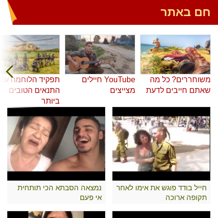
חם באתר
משוחררים? כל מה
YouTube חיילים
תפקיד הלוחמה עם
שאתם חייבים לדעת
מצייצים
התנאים הטובים
ביותר
חייל בודד פוגש את אימו לאחר
נמצאה הסבתא הכי תותחית
תקופה ארוכה
אי פעם