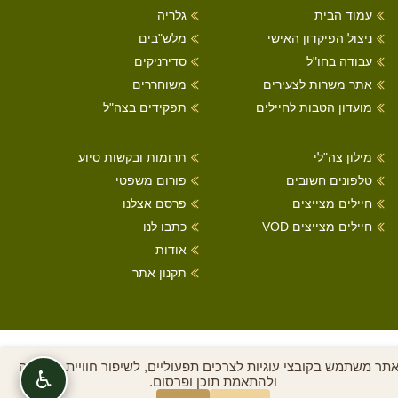
עמוד הבית
גלריה
ניצול הפיקדון האישי
מלש"בים
עבודה בחו"ל
סדירניקים
אתר משרות לצעירים
משוחררים
מועדון הטבות לחיילים
תפקידים בצה"ל
מילון צה"לי
תרומות ובקשות סיוע
טלפונים חשובים
פורום משפטי
חיילים מצייצים
פרסם אצלנו
חיילים מצייצים VOD
כתבו לנו
אודות
תקנון אתר
כל הזכויות שמורות לחיילים מצייצים 2022
תר משתמש בקובצי עוגיות לצרכים תפעוליים, לשיפור חוויית הגלישה
♿
ולהתאמת תוכן ופרסום.