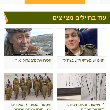
עוד בחיילים מצייצים
האם יש מש"קי ת"ש בצה"ל?
הכירו את נדב צדוק יאיר
4 השיטות הנפוצות ביותר
חיפשנו ומצאנו: 3 תפקידים
להוצאת גימלים
שאין סיכוי שאתם מכירים