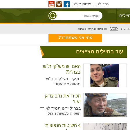
כתבו לנו
פרסמו אצלנו
יילים
ציאות
VOD
תרומות ובקשות סיוע
מתי אני משתחרר?
עוד בחיילים מצייצים
האם יש מש"קי ת"ש
בצה"ל?
תפקיד מש"קית ת"ש
מהווה את אחד
מהתפקידים המזוהים
יותר עם נשים מאשר
הכירו את נדב צדוק
גברים בצה"ל. מדובר על
יאיר
תפקיד המקביל לתפקיד
בצה"ל ידעו תמיד לאורך
של עובדת סוציאלית
השנים לעשות ניצול
ויועצת בבתי הספר,
מיטיבי של כוח האדם
כשבצה"ל רואים הכרח
שלו ידע נרחב בתחומים
4 השיטות הנפוצות
להכשיר גם גברים לאותו
רבים עימו הגיעו