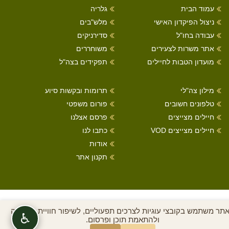
עמוד הבית
גלריה
ניצול הפיקדון האישי
מלש"בים
עבודה בחו"ל
סדירניקים
אתר משרות לצעירים
משוחררים
מועדון הטבות לחיילים
תפקידים בצה"ל
מילון צה"לי
תרומות ובקשות סיוע
טלפונים חשובים
פורום משפטי
חיילים מצייצים
פרסם אצלנו
חיילים מצייצים VOD
כתבו לנו
אודות
תקנון אתר
כל הזכויות שמורות לחיילים מצייצים 2022
תר משתמש בקובצי עוגיות לצרכים תפעוליים, לשיפור חוויית הגלישה
♿
ולהתאמת תוכן ופרסום.