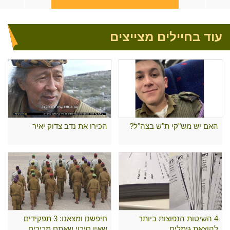
עוד בחיילים מצייצים
האם יש מש"קי ת"ש בצה"ל?
הכירו את נדב צדוק יאיר
4 השיטות הנפוצות ביותר
חיפשנו ומצאנו: 3 תפקידים
להוצאת גימלים
שאין סיכוי שאתם מכירים