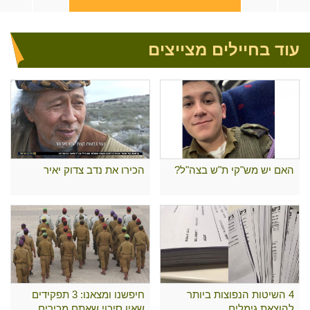
עוד בחיילים מצייצים
האם יש מש"קי ת"ש בצה"ל?
הכירו את נדב צדוק יאיר
4 השיטות הנפוצות ביותר
חיפשנו ומצאנו: 3 תפקידים
להוצאת גימלים
שאין סיכוי שאתם מכירים