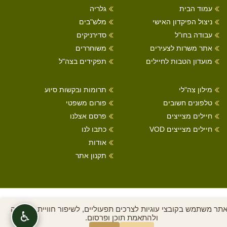
עמוד הבית
גלריה
ניצול הפיקדון האישי
מלש"בים
עבודה בחו"ל
סדירניקים
אתר משרות לצעירים
משוחררים
מועדון הטבות לחיילים
תפקידים בצה"ל
מילון צה"לי
תרומות ובקשות סיוע
טלפונים חשובים
פורום משפטי
חיילים מצייצים
פרסם אצלנו
חיילים מצייצים VOD
כתבו לנו
אודות
תקנון אתר
כל הזכויות שמורות לחיילים מצייצים 2022
תר משתמש בקובצי עוגיות לצרכים תפעוליים, לשיפור חוויית הגלישה
♿
ולהתאמת תוכן ופרסום.