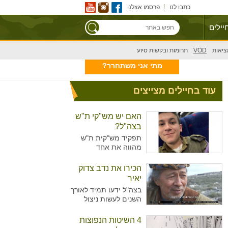
כתבו לנו
פרסמו אצלנו
יילים
ציאות
VOD
תרומות ובקשות סיוע
מתי אני משתחרר?
עוד בחיילים מצייצים
האם יש מש"קי ת"ש
בצה"ל?
תפקיד מש"קית ת"ש
מהווה את אחד
מהתפקידים המזוהים
יותר עם נשים מאשר
הכירו את נדב צדוק
גברים בצה"ל. מדובר על
יאיר
תפקיד המקביל לתפקיד
בצה"ל ידעו תמיד לאורך
של עובדת סוציאלית
השנים לעשות ניצול
ויועצת בבתי הספר,
מיטיבי של כוח האדם
כשבצה"ל רואים הכרח
שלו ידע נרחב בתחומים
4 השיטות הנפוצות
להכשיר גם גברים לאותו
רבים עימו הגיעו