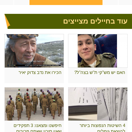
עוד בחיילים מצייצים
האם יש מש"קי ת"ש בצה"ל?
הכירו את נדב צדוק יאיר
4 השיטות הנפוצות ביותר
חיפשנו ומצאנו: 3 תפקידים
להוצאת גימלים
שאין סיכוי שאתם מכירים