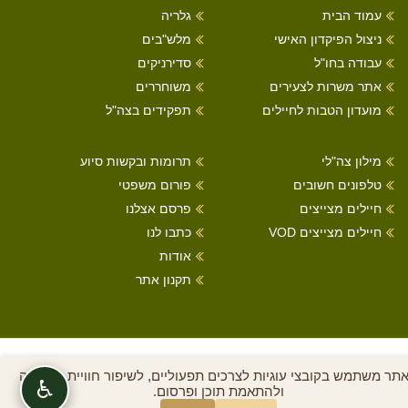
עמוד הבית
גלריה
ניצול הפיקדון האישי
מלש"בים
עבודה בחו"ל
סדירניקים
אתר משרות לצעירים
משוחררים
מועדון הטבות לחיילים
תפקידים בצה"ל
מילון צה"לי
תרומות ובקשות סיוע
טלפונים חשובים
פורום משפטי
חיילים מצייצים
פרסם אצלנו
חיילים מצייצים VOD
כתבו לנו
אודות
תקנון אתר
כל הזכויות שמורות לחיילים מצייצים 2022
תר משתמש בקובצי עוגיות לצרכים תפעוליים, לשיפור חוויית הגלישה
♿
ולהתאמת תוכן ופרסום.