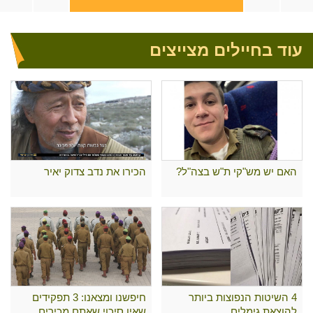
עוד בחיילים מצייצים
האם יש מש"קי ת"ש בצה"ל?
הכירו את נדב צדוק יאיר
4 השיטות הנפוצות ביותר
חיפשנו ומצאנו: 3 תפקידים
להוצאת גימלים
שאין סיכוי שאתם מכירים