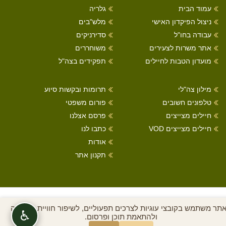
עמוד הבית
גלריה
ניצול הפיקדון האישי
מלש"בים
עבודה בחו"ל
סדירניקים
אתר משרות לצעירים
משוחררים
מועדון הטבות לחיילים
תפקידים בצה"ל
מילון צה"לי
תרומות ובקשות סיוע
טלפונים חשובים
פורום משפטי
חיילים מצייצים
פרסם אצלנו
חיילים מצייצים VOD
כתבו לנו
אודות
תקנון אתר
כל הזכויות שמורות לחיילים מצייצים 2022
תר משתמש בקובצי עוגיות לצרכים תפעוליים, לשיפור חוויית הגלישה
♿
ולהתאמת תוכן ופרסום.