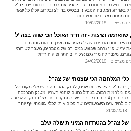
מצריך היערכות מיוחדת בכדי לספק את צרכיהם התזונתיים. צה"ל
ל בשדרוג המטבח הטבעוני בבסיס בה"לצ ובקרוב יוכלו כל שאר
ות ממנות משודרגות וטעימות.
ים מצייצים
10/03/2018
שווארמה ופיצות - זה חדר האוכל הכי שווה בצה"ל
ים האחרונות מנסים בצה"ל לשפר את מערך התזונה ותדמיתו
את ע"י שיפוץ נרחב שבוצע במס' רב של מטבחים, מעבר לשירותי
צוניים, מעבר לחומרי גלם איכותיים יותר ופיקוח הדוק.
ים מצייצים
24/02/2018
 כלי המלחמה הכי עוצמתי של צה"ל
 בו צה"ל פועל עשרות שנים, לטנק המרכבה הישראלי מקום של
ים ומלחמות רבות. בצה"ל נהנים לוחמי השריון מטנק המרכבה
הישראלי. מרכבה סימן 4 הינו הדגם החדיש והמתקדם יותר של הטנק והוא זוכה
ים לחידושים משמעותיים שהופכים אותו לכלי עוצמתי אף יותר.
21/02/2018
ל צה"ל בהטרדות המיניות עולה שלב
ז התמודדות ותמיכה של צה"ל. מה החיילים יודעים על המקום הזה