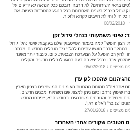
טים בתאי השירותים? לא הרבה. רובכם ככל הנראה לא יודעים על
וק שחל בצה"ל בשנים האחרונות בכל הנוגע להטרדות מיניות. את
ל חייל וחיילת חייבים לקרוא ולזכור.
08/02/2018
 שינוי משמעותי בנהלי גידול זקן
 "רצון חופשי" קמה בעמוד הפייסבוק שלנו בעקבות שינוי נהלי גידול
. במהלך הדרך הוגשו עתירות לבג"ץ נגד הנהלים החדשים, מכתבי
 ולחץ רב הופעל על המערכת הצבאית. כיום, כעבור יותר משנה
שהלחץ עבד וצה"ל יצא בהודעה בנוגע לנהלים חדשים ומקלים
ים מצייצים
05/02/2018
הגיהנום שהפכו לגן עדן
ם אתר צה"ל תמונות ממחנות האימונים המושמצים בצפון הארץ.
ו שיפוץ נרחב וכיום ניתן למצוא שם תשתיות ומבנים חדשים,
גים ומצוידים ומטבחים משודרגים. בחודש הבא, ייפתחו מחדש
נים "צנובר" ו"אל פוראן".
ים מצייצים
27/01/2018
ם הטובים שקורים אחרי השחרור