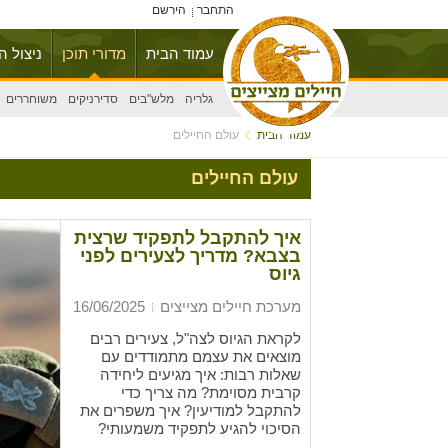
התחבר
הירשם
עמוד הבית
מדורי תוכן
ניצול ה
גלריה
מלש"בים
סדירניקים
משוחררים
עמוד הבית
עולם החיילים
עולם החיילים
איך להתקבל לתפקיד שרצית
בצבא? מדריך לצעירים לפני
גיוס
מערכת חיילים מצייצים
16/06/2025
לקראת הגיוס לצה"ל, צעירים רבים
מוצאים את עצמם מתמודדים עם
שאלות רבות: איך מגיעים ליחידה
קרבית מסוימת? מה צריך כדי
להתקבל למודיעין? איך משפרים את
הסיכוי להגיע לתפקיד משמעותי?