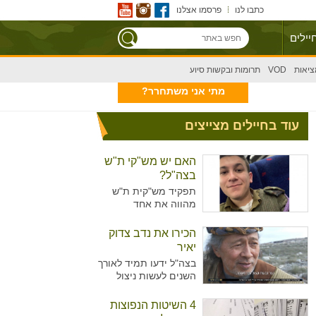
כתבו לנו
פרסמו אצלנו
יילים
ציאות
VOD
תרומות ובקשות סיוע
מתי אני משתחרר?
עוד בחיילים מצייצים
האם יש מש"קי ת"ש
בצה"ל?
תפקיד מש"קית ת"ש
מהווה את אחד
מהתפקידים המזוהים
יותר עם נשים מאשר
הכירו את נדב צדוק
גברים בצה"ל. מדובר על
יאיר
תפקיד המקביל לתפקיד
בצה"ל ידעו תמיד לאורך
של עובדת סוציאלית
השנים לעשות ניצול
ויועצת בבתי הספר,
מיטיבי של כוח האדם
כשבצה"ל רואים הכרח
שלו ידע נרחב בתחומים
4 השיטות הנפוצות
להכשיר גם גברים לאותו
רבים עימו הגיעו