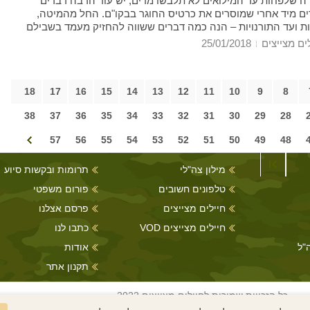
ה שלפחות עד המילואים לא תלבשו מדים, יש עוד הרבה דברים
ים מיד אחרי שמוסרים את כרטיס החוגר בבקו"ם. החל מהמיטה,
ת ועד התורנויות – הנה כמה דברים ששווה להחזיק מעמד בשבילם
ים מצייצים
25/01/2018
18
17
16
15
14
13
12
11
10
9
8
38
37
36
35
34
33
32
31
30
29
28
57
56
55
54
53
52
51
50
49
48
מילון צה"לי
תרומות ובקשות סיוע
טלפונים חשובים
פורום משפטי
חיילים מצייצים
פרסם אצלנו
חיילים מצייצים VOD
כתבו לנו
"ל
אודות
תקנון אתר
כל הזכויות שמורות לחיילים מצייצים 2022