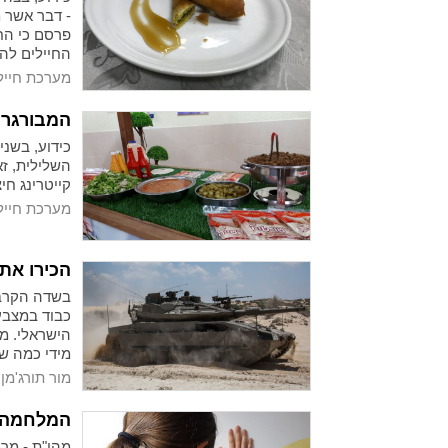
- דבר אשר 
פרסם כי הח
החיילים להנ
מערכת חייל
המבורגר, 
כידוע, בשנ
השלילית, ז
קייטרינג חי
מערכת חייל
הכירו את
בשדה הקרב,
כבוד במצבע
מידי כמה שנ
מור תורג'מן
המלחמה ש
מהו"ת - מרכ