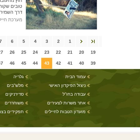
חוץ מהעובד
טובים שקור
דרך השמירו
מערכת חייל
7
6
5
4
3
2
1
27
26
25
24
23
22
21
20
19
47
46
45
44
43
42
41
40
39
עמוד הבית
גלריה
ניצול הפיקדון האישי
מלש"בים
עבודה בחו"ל
סדירניקים
אתר משרות לצעירים
משוחררים
מועדון הטבות לחיילים
תפקידים בצה