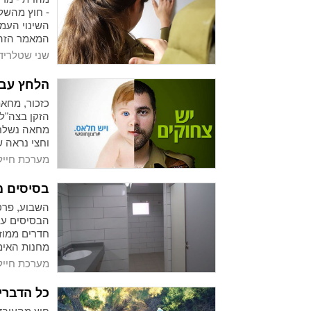
- חוץ מהשל
השינוי העמ
המאמר הזה כ
שני שטלריד
הלחץ עבד:
כזכור, מחאת
הזקן בצה"ל
מחאה נשלחו
וחצי נראה 
בעניין.
מערכת חייל
בסיסים מ
השבוע, פרס
הבסיסים עבר
חדרים ממוז
מחנות האימו
מערכת חייל
כל הדברי