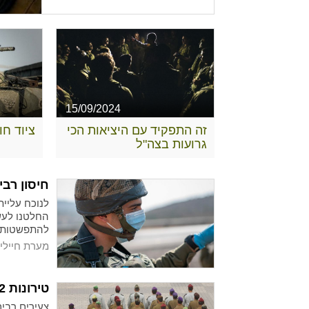
15/09/2024
זה התפקיד עם היציאות הכי
ציוד ח
גרועות בצה"ל
חיסון רבי
המעודכנו
לנוכח עליית
החלטנו לעש
להתפשטות נ
מערת חיילי
טירונות 02: כל מה שלא ידעתם
צעירים רבים