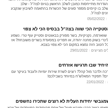
הגדרות מתייחסות כמובן לשלב הראשון בגיוס לצה"ל - שלב
 שלב בו קיימים מספר סוגים של הכשרות בהתאמה לשיבוץ שנקבע
נים לצה"ל.
05/02/2022
סטקייה הכי שווה בצה"ל בבסיס הכי לא צפוי
שווארמה, נקניקיות, בשר מפורק בבאגטים וסטייק עוף טרי. נשמע
ולינרי בשוק מחנה יהודה, או תפריט במסעדת בשרים משובחת? אז
כל הטוב הזה נמצא במקום הכי לא צפוי בצבא.
ים מצייצים
29/01/2022
יחיד שבו תרגישו אזרחים
ה ולדבר מול קהל? רוצים לשרת שירות יומיות ולעבוד בעיקר עם
יים? תפקיד המאלש"ח במיוחד בשבילכם!
22/01/2022
מגבשי יחידות העלית לא רוצים שתכירו נחשפים
 מאמן כושר קרבי ומגבש פעיל של אחת מהיחידות המיוחדות של צבא