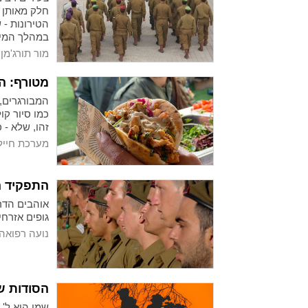
חלק מאותן 
הטירונות -
במהלך המיו
מור תורג'מן
מטורף: ה
המבורגרים, 
כמו סיור ק
זהו, שלא - 
מערכת חייל
התפקיד ה
אוהבים הדרכ
גופים אזרח
נועה רפואה
הסודות ש
שמי הוא ל'