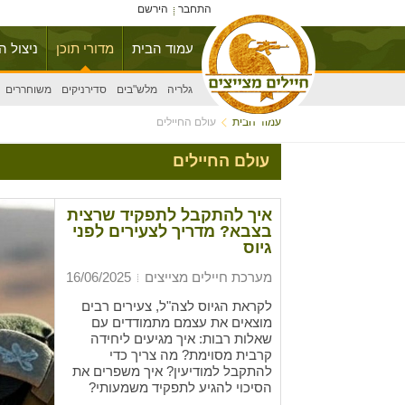
התחבר
הירשם
עמוד הבית
מדורי תוכן
ניצול ה
גלריה
מלש"בים
סדירניקים
משוחררים
עמוד הבית
עולם החיילים
עולם החיילים
איך להתקבל לתפקיד שרצית
בצבא? מדריך לצעירים לפני
גיוס
מערכת חיילים מצייצים
16/06/2025
לקראת הגיוס לצה"ל, צעירים רבים
מוצאים את עצמם מתמודדים עם
שאלות רבות: איך מגיעים ליחידה
קרבית מסוימת? מה צריך כדי
להתקבל למודיעין? איך משפרים את
הסיכוי להגיע לתפקיד משמעותי?