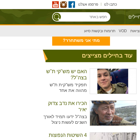
כתבו לנו
פרסמו אצלנו
יילים
ציאות
VOD
תרומות ובקשות סיוע
מתי אני משתחרר?
עוד בחיילים מצייצים
האם יש מש"קי ת"ש
בצה"ל?
תפקיד מש"קית ת"ש
מהווה את אחד
מהתפקידים המזוהים
יותר עם נשים מאשר
הכירו את נדב צדוק
גברים בצה"ל. מדובר על
יאיר
תפקיד המקביל לתפקיד
בצה"ל ידעו תמיד לאורך
של עובדת סוציאלית
השנים לעשות ניצול
ויועצת בבתי הספר,
מיטיבי של כוח האדם
כשבצה"ל רואים הכרח
שלו ידע נרחב בתחומים
4 השיטות הנפוצות
להכשיר גם גברים לאותו
רבים עימו הגיעו