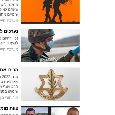
ההגנה לישר
שאתם לא פח
שינויים מה
האדם העירונ
מערכת חייל
והנושנים.
נערכים לע
לנגיף קורונה במצב קל
מערכת חייל
הכירו את
שנ
מארבעה סימב
חרב וענף ז
שימוש בסמל
מור תורג'מן
צוות מומח