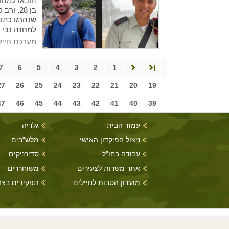
הובאו למנוח
שנהרגו כתו
למחנה נבי 
מערכת חייל
7
6
5
4
3
2
1
27
26
25
24
23
22
21
20
19
47
46
45
44
43
42
41
40
39
עמוד הבית
גלריה
ניצול הפיקדון האישי
מלש"בים
עבודה בחו"ל
סדירניקים
אתר משרות לצעירים
משוחררים
מועדון הטבות לחיילים
תפקידים בצה