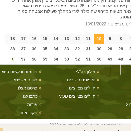
ות שני קציני הקומנדו שנהרגו ביום רביעי: רב סרן אופק אהרון ז״ל,
בן 28, ורב סרן איתמר אלחרר ז״ל, בן 26, נשוי. מפקדי פלגה ביחידת אגוז,
צאה מטעות בזיהוי שהובילה לירי במהלך פעילות אבטחה סמוך
מוסה.
ים מצייצים
13/01/2022
18
17
16
15
14
13
12
11
10
9
8
38
37
36
35
34
33
32
31
30
29
28
57
56
55
54
53
52
51
50
49
48
מילון צה"לי
תרומות ובקשות סיוע
טלפונים חשובים
פורום משפטי
חיילים מצייצים
פרסם אצלנו
חיילים מצייצים VOD
כתבו לנו
"ל
אודות
תקנון אתר
כל הזכויות שמורות לחיילים מצייצים 2022