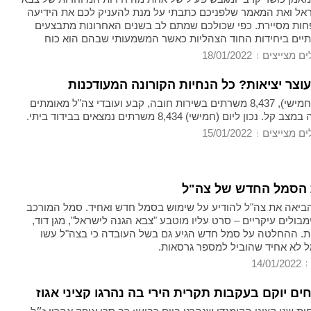
אל ואת המאמר שלפניכם כתבתי על מנת להעניק לכם את הידיעה
ות מסיירת. כפי שכולכם שמתם לב בשנים האחרונות מתבצעים
ותיים ביחידות החוד הצהליות כאשר המשמעותי שבהם הוא כוח
י שמגיע וכובש את היחידות מבני הקיבוץ והישוב הקלאסים
ים מצייצים
18/01/2022
וצר יציאות? כל הנחיות הקורונה המעודכנות
נכון להיום (חמישי), 8,437 משרתים בשירות חובה, קבע ועובדי צה"ל מאומתים
. נכון ליום (חמישי) 8,434 משרתים נמצאים בבידוד ביתי.
ים מצייצים
15/01/2022
 הסמל החדש של צה"ל
ת 2022 הביאה את צה"ל להודיע על שימוש בסמל חדש ואחיד. סמל המורכב
ולים עיקריים – סרט עליו מוטבע "צבא הגנה לישראל", מגן דוד,
ית. ההחלטה על סמל חדש הגיע גם בשל העובדה כי בצה"ל עשו
 לא אחיד שהוביל למספר גרסאות.
14/01/2022
ים יוקם בעקבות תקרית הירי בה נהרגו קציני אגוז