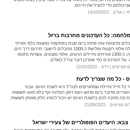
ביכולתם כדי להציל את חייהם.
 | את"צ
14/10/2023
לחמה: כל העדכונים מחרבות ברזל
בלים מרצועת עזה פתחו ביום שבת במתקפה נפשעת כלפי אזרחי
ישראל הכללה אלפי רקטות ופלישת כ-1000 מחבלים ליישובי הדרום דרך הים,
האוויר ויבשה. כ-1300 אזרחים וחיילים הרוגים, אלפי נפצעים, עשרות נחטפו
 על העדכונים כפי שעדכן דובר צה"ל באת"צ.
 מצייצים | דו"צ
12/10/2023
ס - כל מה שצריך לדעת
כל חייל וחיילת שמתגייסים לצה"ל היא לשכת הגיוס. עבור
טריים מדובר ביום מרגש ויוצא דופן המלווה אף בלא מעט חששות.
ת מה מחכה לכם בלשכת הגיוס יש ויכול להפיג חלק מאותן חששות.
ים מצייצים
21/09/2023
 צבא: היעדים הפופולריים של צעירי ישראל