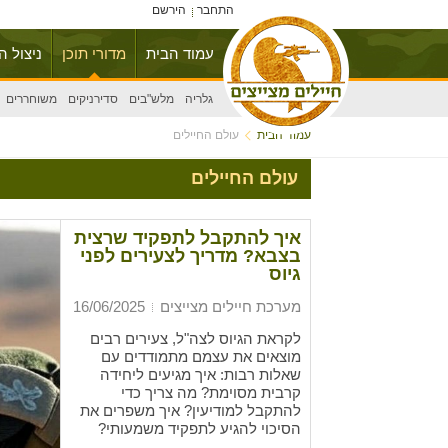
התחבר
הירשם
עמוד הבית
מדורי תוכן
ניצול ה
גלריה
מלש"בים
סדירניקים
משוחררים
עמוד הבית
עולם החיילים
עולם החיילים
איך להתקבל לתפקיד שרצית
בצבא? מדריך לצעירים לפני
גיוס
מערכת חיילים מצייצים
16/06/2025
לקראת הגיוס לצה"ל, צעירים רבים
מוצאים את עצמם מתמודדים עם
שאלות רבות: איך מגיעים ליחידה
קרבית מסוימת? מה צריך כדי
להתקבל למודיעין? איך משפרים את
הסיכוי להגיע לתפקיד משמעותי?