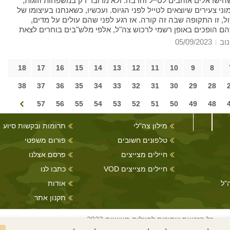
הישראלים אוהבים לטייל והרבה. ולא מדובר רק במשפחות וזוגות,
ני צעירים שיוצאים לטייל לפני הגיוס. ועכשיו, כשאנחנו בעיצומו של
, זו התקופה שבה זה קורה. אז רגע לפני שהם עולים על מדים,
הם הופכים באופן רשמי לרכוש צה"ל, אלפי מלש"בים בוחרים לצאת
 צבא" בחו''ל עד סמוך לגיוס. אמנם אלה לא טיולים של חודשים
נוב
05/09/2023
ארוכים למזרח או לדרום אמריקה (כמו שהם יעשו בעוד כ-3 שנים), אבל אלו
רי מספקים את הצרכים שלהם. אז אלו יעדים הכי מועדפים עליהם?
18
17
16
15
14
13
12
11
10
9
8
38
37
36
35
34
33
32
31
30
29
28
57
56
55
54
53
52
51
50
49
48
מילון צה"לי
תרומות ובקשות סיוע
טלפונים חשובים
פורום משפטי
חיילים מצייצים
פרסם אצלנו
חיילים מצייצים VOD
כתבו לנו
"ל
אודות
תקנון אתר
כל הזכויות שמורות לחיילים מצייצים 2022