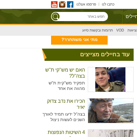
כתבו לנו
פרסמו אצלנו
יילים
ציאות
VOD
תרומות ובקשות סיוע
מתי אני משתחרר?
עוד בחיילים מצייצים
האם יש מש"קי ת"ש
בצה"ל?
תפקיד מש"קית ת"ש
מהווה את אחד
מהתפקידים המזוהים
יותר עם נשים מאשר
הכירו את נדב צדוק
גברים בצה"ל. מדובר על
יאיר
תפקיד המקביל לתפקיד
בצה"ל ידעו תמיד לאורך
של עובדת סוציאלית
השנים לעשות ניצול
ויועצת בבתי הספר,
מיטיבי של כוח האדם
כשבצה"ל רואים הכרח
שלו ידע נרחב בתחומים
4 השיטות הנפוצות
להכשיר גם גברים לאותו
רבים עימו הגיעו