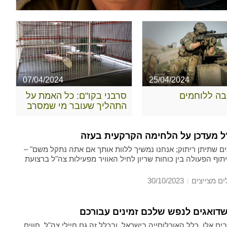
07/04/2024
25/04/2024
ובה ללוחמים
סרבני בקו"ם: כל האמת על
התהליך שעובר מי שמסרב
ל מעדכן על הלחימה הקרקעית בעזה
ים שתיתן ריתוק; אנחנו נמשיך ללוות אותך אם אתה נתקל משם" –
וף הפעולה בין כוחות שריון לחיל האוויר מפעילות צה"ל ברצועת
ים מצייצים
30/10/2023
שדואגים לנפש שלכם זמינים עבורכם
ים אלו, כלל האוכלוסייה בישראל, ובכלל זה גם חיילי צה"ל, חווים