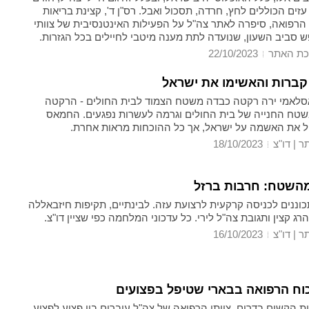
 עזים הכוללים לחץ, חרדה, תסכול ואבל. רס"ן ד', קצינת בריאות
הרפואה, סיפרה לאתר צה"ל על הפעילות האינטנסיבית של צוותי
ש סביב השעון, שנועדה לתת מענה מיטבי לחיילים בכל הגזרות.
כת האתר
22/10/2023
 קברות והאשימו את ישראל
סלאמי ירה רקטה כבדה משטח הצמוד לבית החולים - הרקטה
טח החנייה של בית החולים וגרמה לעשרות נפגעים. החמאס
 את האשמה על ישראל, אך כל ההוכחות מראות אחרת.
 | דו"צ
18/10/2023
מהשטח: חרבות ברזל
כוננים לכניסה קרקעית לרצועת עזה. לבינתיים, תקיפות חיזבאללה
הרג קצין ותגובת צה"ל לירי. כל עדכוני המלחמה כפי שציין דו"צ.
 | דו"צ
16/10/2023
כוח הרפואה בבארי שטיפל בפצועים
 הקשים בדרום, צוותי הרפואה של צה"ל עוברים בין פצוע לפצוע