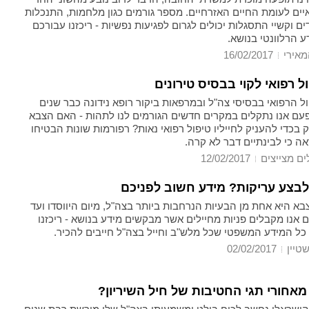
יים לעומת החיים האזרחיים. מספר גורמים כגון מלחמות, התנכלות
 וקשיי התסגלות יכולים לגרום לפגיעות נפשיות - ריכזנו עבורכם
 הרלוונטי בנושא.
מאירי
16/02/2017
ל רפואי לקוי בבסיס טירונים
ל הרפואי בבסיסי צה"ל ובמרפאות ביקור רופא נידונה כבר שנים
פעם אנו נתקלים במקרים חדשים הגורמים לנו לתהות - האם הצבא
בכדי להעניק לחייליו טיפול רפואי נאות? רפורמות שונות הבטיחו
ראה כי לבינתיים דבר לא קרה.
ים מצייצים
12/02/2017
צע עריקות? מידע חשוב לפניכם
א היא אחת מן הבעיות הנרחבות ביותר בצה"ל, מיום היווסדו ועד
ם אנו מקבלים פניות מחיילים אשר מבקשים מידע בנושא - ריכזנו
כל המידע המשפטי שכל מלש"ב וחייל בצה"ל חייבים להכיר.
נשטיין
02/02/2017
מאחורי תגי החטיבות של חיל השיריון?