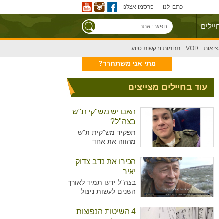
כתבו לנו
פרסמו אצלנו
יילים
ציאות
VOD
תרומות ובקשות סיוע
מתי אני משתחרר?
עוד בחיילים מצייצים
האם יש מש"קי ת"ש
בצה"ל?
תפקיד מש"קית ת"ש
מהווה את אחד
מהתפקידים המזוהים
יותר עם נשים מאשר
הכירו את נדב צדוק
גברים בצה"ל. מדובר על
יאיר
תפקיד המקביל לתפקיד
בצה"ל ידעו תמיד לאורך
של עובדת סוציאלית
השנים לעשות ניצול
ויועצת בבתי הספר,
מיטיבי של כוח האדם
כשבצה"ל רואים הכרח
שלו ידע נרחב בתחומים
4 השיטות הנפוצות
להכשיר גם גברים לאותו
רבים עימו הגיעו