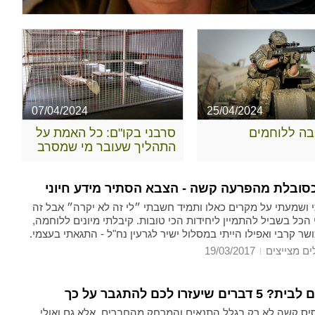
07/04/2024
25/04/2024
ובה ללוחמים
סרבני בקו"ם: כל האמת על
התהליך שעובר מי שמסרב
סובלת מהפרעה קשה - הצבא הסתיר מידע חיוני
 ושמעתי על מקרים כאלו ותמיד חשבתי ״לי זה לא יקרה״ אבל זה
הכל בשביל להתמיין ליחידות הכי טובות. קיבלתי מיונים ללוחמה,
שר קרבי ואפילו הייתי במסלול ישיר לגרעין נח"ל - התגאתי בעצמי.
ים מצייצים
19/03/2017
שיעזרו לכם להתגבר על כך
ס קשה לא רק בגלל התנאים והמרחק מהחברים, אלא גם ואולי