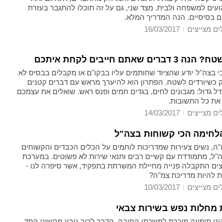
ועים למשפחה ולבית. מצד שני, גם על זה תוכלו להתגבר בעזרת
 בסיסיים. הנה המדריך המלא.
ים מצייצים
16/03/2017
רים שאתם חייבים לקחת איתכם
י בצה"ל יודע שהציוד שחותמים עליו בבקו"ם או מקבלים בבסיס לא
 כשיורדים לשטח. הפתרון הוא להיערך מראש עם דברים קטנים
ל גדול: מגבונים לחים, בגדים חמים ופנס ראש. שואלים את עצמכם
את כל התשובות.
ים מצייצים
14/03/2017
לחימה הכי קשוחות בצה"ל
"ה, נשים צעירות שמדריכות לוחמים על הכלים הכבדים והקשוחים
ה"ל, מתמודדת עם קשיים רבים ותנאי שירות לא פשוטים. במערכת
יצים התקבלה פנייה מחיילת המשרתת בתפקיד, אשר סיפרה לנו -
 להיות מדריכת צמ"ה?
ים מצייצים
10/03/2017
מחלות נפש בשירות צבאי
ינו תופעה מוכרת למשרתי החובה, הדבר לרוב נובע מהשוני החד