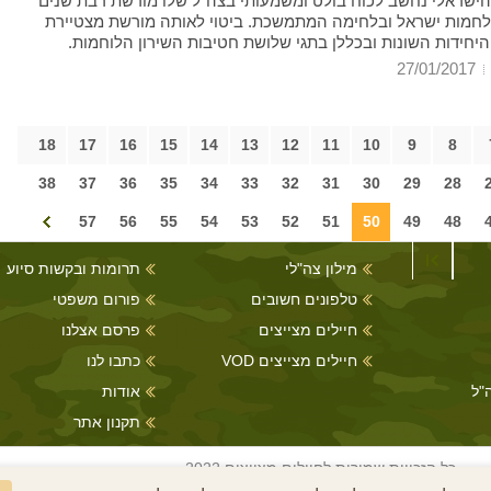
 הישראלי נחשב לכוח בולט ומשמעותי בצה"ל שלו מורשת רבת שנים
לחמות ישראל ובלחימה המתמשכת. ביטוי לאותה מורשת מצטיירת
היחידות השונות ובכללן בתגי שלושת חטיבות השירון הלוחמות.
27/01/2017
18
17
16
15
14
13
12
11
10
9
8
38
37
36
35
34
33
32
31
30
29
28
57
56
55
54
53
52
51
50
49
48
מילון צה"לי
תרומות ובקשות סיוע
טלפונים חשובים
פורום משפטי
חיילים מצייצים
פרסם אצלנו
חיילים מצייצים VOD
כתבו לנו
"ל
אודות
תקנון אתר
כל הזכויות שמורות לחיילים מצייצים 2022