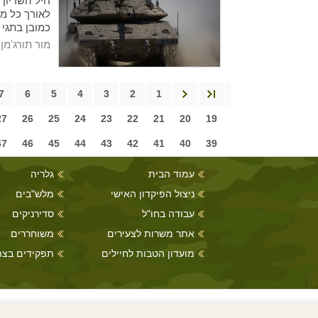
חיל השריון
לאורך כל מ
כמובן בתגי 
מור תורג'מן
7
6
5
4
3
2
1
27
26
25
24
23
22
21
20
19
47
46
45
44
43
42
41
40
39
עמוד הבית
גלריה
ניצול הפיקדון האישי
מלש"בים
עבודה בחו"ל
סדירניקים
אתר משרות לצעירים
משוחררים
מועדון הטבות לחיילים
תפקידים בצה