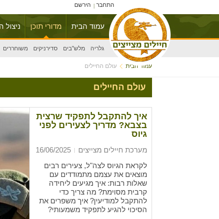
התחבר
הירשם
עמוד הבית
מדורי תוכן
ניצול ה
גלריה
מלש"בים
סדירניקים
משוחררים
עמוד הבית
עולם החיילים
עולם החיילים
איך להתקבל לתפקיד שרצית
בצבא? מדריך לצעירים לפני
גיוס
מערכת חיילים מצייצים
16/06/2025
לקראת הגיוס לצה"ל, צעירים רבים
מוצאים את עצמם מתמודדים עם
שאלות רבות: איך מגיעים ליחידה
קרבית מסוימת? מה צריך כדי
להתקבל למודיעין? איך משפרים את
הסיכוי להגיע לתפקיד משמעותי?