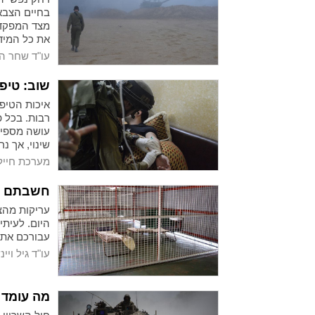
בחיים הצבא
מצד המפקדים
את כל המידע
עו"ד שחר ה
שוב: טיפו
איכות הטיפו
רבות. בכל 
עושה מספיק 
שינוי, אך נ
מערכת חייל
חשבתם לב
עריקות מהצב
היום. לעיתי
עבורכם את 
עו"ד גיל ויי
מה עומד 