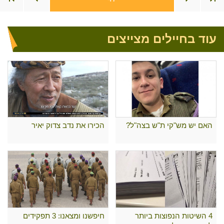
עוד בחיילים מצייצים
האם יש מש"קי ת"ש בצה"ל?
הכירו את נדב צדוק יאיר
4 השיטות הנפוצות ביותר
חיפשנו ומצאנו: 3 תפקידים