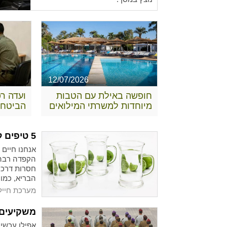
12/07/2026
חופשה באילת עם הטבות
ועדה ר
מיוחדות למשרתי המילואים
הביטחו
להבנת 
זכויות
5 טיפים לשמירה על עור בריא
אנחנו חיים
הקפדה רבה 
חסרות דרכים
הבריא, כמו
טובה ואורח 
מערכת חייל
מחייה יעניק
כללי.
משקיעים 
אפילו עכשיו