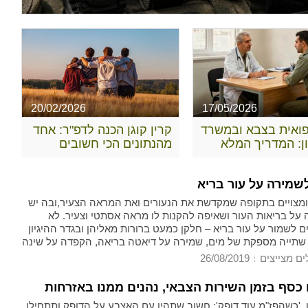
20/02/2026
17/05/2026
פואית בצבא ובמשרד
קרין קוגן הכנה לדפ"ר: אחד
ן: המדריך המלא
מהנתונים הכי חשובים
ההבדלים ומימוש
בצבא
 ומצויים בתקופה שמקדשת את הנעורים ואת המראה הצעיר,ובה יש
על בריאות העור ושאיפה להקנות לו מראה אסתטי וצעיר. לא
 לשמור על עור בריא – חלקן כמעט ברורות מאליהן ובגדר ההיגיון
 שתייה מספקת של מים, שמירה על דיאטה בריאה, הקפדה על שינה
חיים מאוזן, ואיך לא – הימנעות מעישון. הקפדה על אותן דרכי
ים מצייצים
26/08/2019
ו לכם עור מלא, רענן וזוהר, אך גם חיים טובים ובריאים יותר באופן
כסף בזמן השירות הצבאי, נהנים ממנו באזרחות
, 'כשהפז"מ עוד דופק'; חשוב שתהיו עם האצבע על הדופק ותתחילו