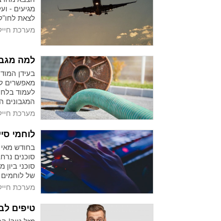
מגיעים - וע
לצאת לחו"ל.
מערכת חייל
למה מגבו
בעידן המודר
מאפשרים לנו
לעמוד בלחץ
המגבונים הל
ההיגיינה. 
מערכת חייל
ושוטפים אות
מגבונים שלא
לוחמי סי
יכול להתקיי
בחודש מאי ה
סוכנים נרח
סוכני ביון 
של לוחמים 
מערכת חייל
טיפים לב