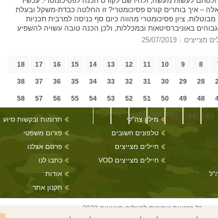
חלטתם לעשות מעשה, ולהירשם לקורס הכנה לפסיכומטרי. עכשיו
ה – איך בוחרים קורס פסיכומטרי? זו החלטה כבדת-משקל ובעלת
בוטלות. ציון פסיכומטרי מהווה כיום סף כניסה למרבית תכניות
גבוהים באוניברסיטאות ובמכללות, ולכן הכנה טובה עשויה להשפיע
המקצועי שלכם בהמשך החיים.
ים מצייצים
25/07/2019
18
17
16
15
14
13
12
11
10
9
8
38
37
36
35
34
33
32
31
30
29
28
58
57
56
55
54
53
52
51
50
49
48
67
66
65
64
63
מילון צה"לי
תרומות ובקשות סיוע
טלפונים חשובים
פורום משפטי
חיילים מצייצים
פרסם אצלנו
חיילים מצייצים VOD
כתבו לנו
"ל
אודות
תקנון אתר
כל הזכויות שמורות לחיילים מצייצים 2022