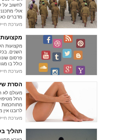
לחשוב על עת
אולי מתכנני
מדברים כאן 
אתם לא מבי
מערכת חייל
ואחת הדרכי
תיק השקעות 
מקצועות 
מקצועות השי
השנים. בכל
פרסום שונות
כולל בו מגו
המקצועות ה
מערכת חייל
בצורה הטוב
כדאי לכם לע
הסרת שיע
הדיגיטלי יכ
מעולם לא הי
החל מטיפולי
מתוחכמות עם
לרובנו אין 
מערכת חייל
תהליך בק
הצבא מחויב