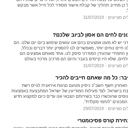
ל כן מחייב תהליך של קבלת אישור מסודר לכל חייל אשר מבקש
ים מצייצים
31/07/2019
נים לחים הם אסון לביוב שלכם?
ני יש לא מעט אמצעים בהם אנו עושים שימוש ביום יום שלנו. הם
 חיים נוחים יותר, מאפשרים לנו להספיק יותר דברים ובכלל,
 התמידי שהעידן המודרני סיפק לנו. אחד מאותם אמצעים הם
חים, שלא היו קיימים בעבר והיום הם מרכיב מרכזי בעולם
אם בעבר אנשים היו מנקים את התינוקות שלהם עם מגבת לחה
ים מצייצים
31/07/2019
ה שוב ושוב וכמובן לאחר מכן מכבסים את המגבת, היום יש
חר השימוש בהם זורקים אותם לפח. אם בעבר ניקיון הידיים היה
יבר: כל מה שאתם חייבים להכיר
ם רק עם מים וסבון, היום שולפים מגבון וזהו, לא צריך יותר מזה.
אחרון חשף השב"כ ניסיון מטעם נציגות איראנית לגייס רשת
בת בישראל. לצד פעילות המודיעין של ישראל המתבצעת באמצעות
מנוסים שהוכשרו כבר בשירותם הצבאי אנו עדים כיום למקצוע חדש
המכונים "לוחמי מקלדת".
ים מצייצים
29/07/2019
חירת קורס פסיכומטרי