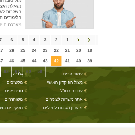
מזל טוב! ה
נשאלת השאל
השלכות לא מ
הלימודים ה
על הכיוון 
מערכת חייל
7
6
5
4
3
2
1
27
26
25
24
23
22
21
20
19
47
46
45
44
43
42
41
40
39
62
61
60
59
עמוד הבית
גלריה
ניצול הפיקדון האישי
מלש"בים
עבודה בחו"ל
סדירניקים
אתר משרות לצעירים
משוחררים
מועדון הטבות לחיילים
תפקידים בצה