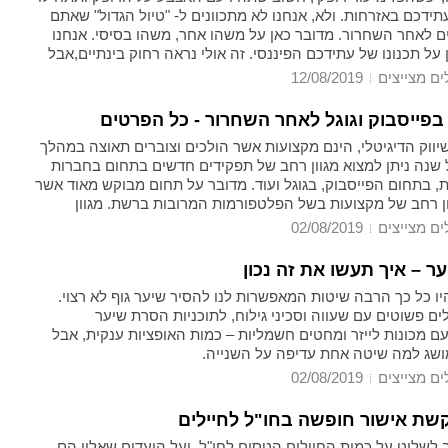
ידכם באזרחות. ולא, אנחנו לא מתכוונים ל- "טיול הגדול" שאתם
ם לאחר השחרור. מדובר כאן על משהו אחר, משהו בסיסי. אנחנו
על תכנונו של עתידכם הפיננסי. זה אולי נראה רחוק בינתיים,אבל
נים עד כמה זה ישפיע עליכם אם תתחילו לחשוב על כך כבר מהיום.
ים מצייצים
12/08/2019
ם בהן תוכלו לתכנן את עתידכם הכלכלי, היא דרך החלטה לפתוח
דיגיטלי.
בפייסבוק וגוגל לאחר השחרור - כל הפרטים
ווק הדיגיטלי, הינם מקצועות אשר הולכים וצוברים תאוצה במהלך
 שנה ניתן למצוא מגוון רחב של תפקידים חדשים בתחום בחברות
, בתחום הפייסבוק, בגוגל ועוד. מדובר על תחום מבוקש מאוד אשר
ון רחב של מקצועות בשל הפלטפורמות המרובות ברשת. מגוון
רחב דורש אנשי מקצוע בעלי ידע ויכולת לעסוק בתחומים הללו
ים מצייצים
02/08/2019
ה והמוצלחת ביותר. אם אתם חיילים משוחררים ואתם תוהים במה
סוק ואיזה תחום כדאי לכם ללמוד, אין ספק שתחום השיווק
ר – איך תעשו את זה נכון
ול להיות תחום העיסוק האידאלי עבורכם.
ו כל כך הרבה שיטות המאפשרות לנו להסיר שיער גוף לא רצוי.
ם פשוטים עם שעווה וסכיני גילוח, לתוכניות הסרת שיער
 מכונות לייזר ומחטים חשמליות – כמות האופציות ענקית, אבל
מושג למה שיטה אחת עדיפה על השנייה.
ים מצייצים
02/08/2019
שת אישור חופשה בחו"ל לחיילים
 לשלוט על כמות החיילים הטסים לחו"ל, ועל היעדים שאליו הם