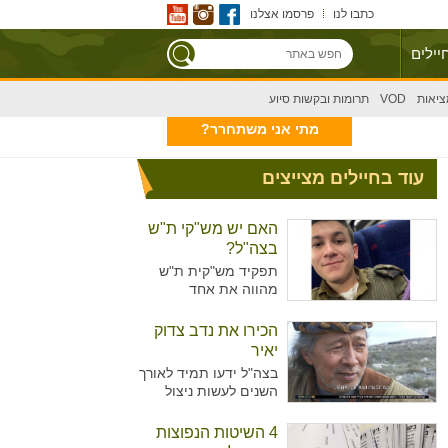
כתבו לנו
פרסמו אצלנו
יילים
ציאות
VOD
תרומות ובקשות סיוע
מתי אני משתחרר?
עוד בחיילים מצייצים
האם יש מש"קי ת"ש
בצה"ל?
תפקיד מש"קית ת"ש
מהווה את אחד
מהתפקידים המזוהים
יותר עם נשים מאשר
הכירו את נדב צדוק
גברים בצה"ל. מדובר על
יאיר
תפקיד המקביל לתפקיד
בצה"ל ידעו תמיד לאורך
של עובדת סוציאלית
השנים לעשות ניצול
ויועצת בבתי הספר,
מיטיבי של כוח האדם
כשבצה"ל רואים הכרח
שלו ידע נרחב בתחומים
4 השיטות הנפוצות
להכשיר גם גברים לאותו
רבים עימו הגיעו