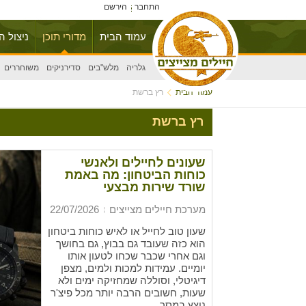
התחבר
הירשם
עמוד הבית
מדורי תוכן
ניצול ה
גלריה
מלש"בים
סדירניקים
משוחררים
עמוד הבית
רץ ברשת
רץ ברשת
שעונים לחיילים ולאנשי
כוחות הביטחון: מה באמת
שורד שירות מבצעי
מערכת חיילים מצייצים
22/07/2026
שעון טוב לחייל או לאיש כוחות ביטחון
הוא כזה שעובד גם בבוץ, גם בחושך
וגם אחרי שכבר שכחו לטעון אותו
יומיים. עמידות למכות ולמים, מצפן
דיגיטלי, וסוללה שמחזיקה ימים ולא
שעות, חשובים הרבה יותר מכל פיצ'ר
נוצץ במסך.