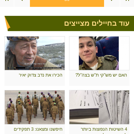
עוד בחיילים מצייצים
האם יש מש"קי ת"ש בצה"ל?
הכירו את נדב צדוק יאיר
4 השיטות הנפוצות ביותר
חיפשנו ומצאנו: 3 תפקידים