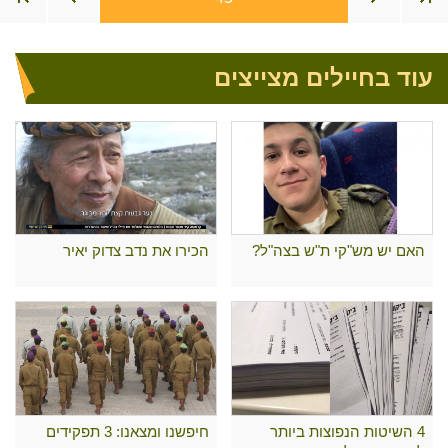
עוד בחיילים מצייצים
האם יש מש"קי ת"ש בצה"ל?
הכירו את נדב צדוק יאיר
4 השיטות הנפוצות ביותר
חיפשנו ומצאנו: 3 תפקידים