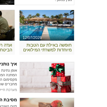
12/07/2026
חופשה באילת עם הטבות
ועדה ר
מיוחדות למשרתי המילואים
הביטחו
להבנת 
זכויות
איך נותנ
אופן נתינת
המתנה המוש
מקסימום הא
מחברים שונ
מדובר במתנ
מערכת חייל
מסיבת הש
סיום השירו