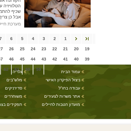
הקורונה אומ
הטלוויזיה ע
שכיף להתמכר
אבל כן צריך
רוצים להתמ
מערכת חייל
הסדרות, הנ
תרצו להפסי
7
6
5
4
3
2
1
27
26
25
24
23
22
21
20
19
47
46
45
44
43
42
41
40
39
62
61
60
59
עמוד הבית
גלריה
ניצול הפיקדון האישי
מלש"בים
עבודה בחו"ל
סדירניקים
אתר משרות לצעירים
משוחררים
מועדון הטבות לחיילים
תפקידים בצה