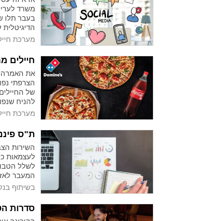
משרד לעריכת 
בעבר תלו ש
הדיגיטלית 
מפסידים לק
מערכת חייל
חיילים מת
את האמרה לפ
הצרפתי נפול
של החיילים
להניח שנפו
למגשי פיצה 
מערכת חייל
הגדולים של
משרתים.
ת"ס פיננ
השירות הצב
לעצמאות כלכ
לשלל הטבות 
המעבר לאזר
עתידם. זה 
בשיתוף בנק
מגיע לכם ומ
סדרות הט