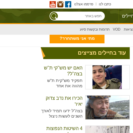
כתבו לנו
פרסמו אצלנו
יילים
ציאות
VOD
תרומות ובקשות סיוע
מתי אני משתחרר?
עוד בחיילים מצייצים
האם יש מש"קי ת"ש
בצה"ל?
תפקיד מש"קית ת"ש
מהווה את אחד
מהתפקידים המזוהים
יותר עם נשים מאשר
הכירו את נדב צדוק
גברים בצה"ל. מדובר על
יאיר
תפקיד המקביל לתפקיד
בצה"ל ידעו תמיד לאורך
של עובדת סוציאלית
השנים לעשות ניצול
ויועצת בבתי הספר,
מיטיבי של כוח האדם
כשבצה"ל רואים הכרח
שלו ידע נרחב בתחומים
4 השיטות הנפוצות
להכשיר גם גברים לאותו
רבים עימו הגיעו