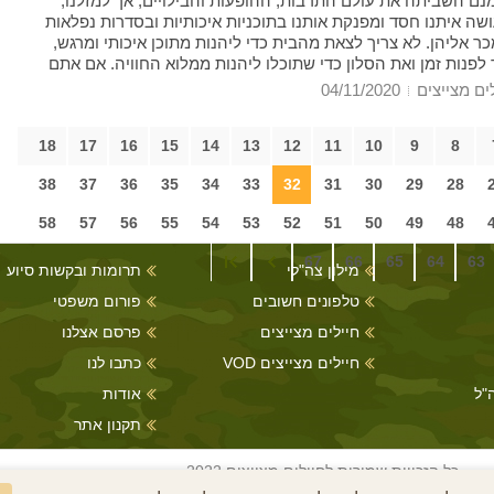
נם השביתה את עולם התרבות, ההופעות והבילויים, אך למזלנו,
ושה איתנו חסד ומפנקת אותנו בתוכניות איכותיות ובסדרות נפלאות
 אליהן. לא צריך לצאת מהבית כדי ליהנות מתוכן איכותי ומרגש,
 לפנות זמן ואת הסלון כדי שתוכלו ליהנות ממלוא החוויה. אם אתם
כר לסדרה חדשה שתכבוש אתכם אבל הולכים לאיבוד במבול
ים מצייצים
04/11/2020
ה לפניכם המלצה לשתי סדרות חדשות, שונות זו מזו, אך כאלה שלא
ק לראות. הוסיפו אותן לרשימת צפיית החובה וההנאה מובטחת.
18
17
16
15
14
13
12
11
10
9
8
38
37
36
35
34
33
32
31
30
29
28
58
57
56
55
54
53
52
51
50
49
48
67
66
65
64
63
מילון צה"לי
תרומות ובקשות סיוע
טלפונים חשובים
פורום משפטי
חיילים מצייצים
פרסם אצלנו
חיילים מצייצים VOD
כתבו לנו
"ל
אודות
תקנון אתר
כל הזכויות שמורות לחיילים מצייצים 2022