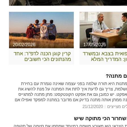
20/02/2026
17/05/2026
פואית בצבא ובמשרד
קרין קוגן הכנה לדפ"ר: אחד
ן: המדריך המלא
מהנתונים הכי חשובים
ההבדלים ומימוש
בצבא
ים מתנה?
 מתנות היא תורה שלמה בפני עצמה שאינה נגמרת עם בחירת
למת, צריך גם לדעת איך לתת את המתנה על מנת להשיג את
פקט. יש כמובן גם את אפקט הקונטקסט: מתן מתנה למתגייס
ה ממתן אותה מתנה בדיוק אם מדובר במתנה למפקד ואפילו אם
ה למתגייס אבל מהוריו.
ים מצייצים
21/12/2020
חרור הכי מתוקה שיש
ת הצבאי הוא מאורע משמח במיוחד שמסמן את סיומה של תקופה