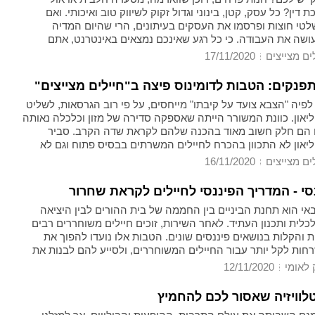
דין? כל עסק, קטן, בינוני וגדול זקוק לשיווק טוב ואיכותי. ואם
לטי חוצות ופרסמו את העסקים בעיתונים, הרי שהיום המדיה
עושה את העבודה. כי כל רגע שאינכם נמצאים באינטרנט, אתם
וחות ומישהו אחר פשוט לוקח לכם אותם.
ים מצייצים
17/11/2020
פנקים: הטבות לדומינוס פיצה ב"חיילים מצייצים"
יה "הצבא צועד על קיבתו" מייחסים, על פי רוב הגרסאות, לשליט
יאון. כוונת המשורר הייתה שאספקה סדירה של מזון וכלכלה נאותה
 הם חלק חשוב מאוד בהכנה שלהם לקראת שדה הקרב. סביר
ליאון לא התכוון בהכרח לחיילים המשרתים בבסיס פתוח וגם לא
חמים, אבל אין ספק: הזמנת פיצה לבסיס היא אחד הפינוקים
ים מצייצים
16/11/2020
 חיילים בישראל, בלי קשר לתפקיד שלהם או למקום בו הם
סי - המדריך הפיננסי לחיילים לקראת שחרור
אי הוא תחנת הביניים בין החממה של בית ההורים לבין היציאה
לית ותכנון העתיד. לאחר השירות, זוכים חיילים משוחררים רבים
והקלות בנושאים פיננסים שונים. הטבות אלו נועדו להפוך את
חות לקל יותר עבור החיילים המשוחררים, ולסייע להם לבנות את
הזמן להתחיל לחשוב על ההתנהלות הפיננסית בעתיד, לבחון מה
 לאומי
12/11/2020
מי.
לוויזיה שאסור לכם להחמיץ