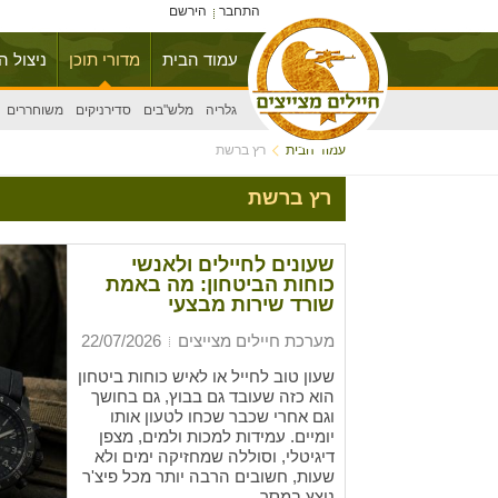
התחבר
הירשם
עמוד הבית
מדורי תוכן
ניצול ה
גלריה
מלש"בים
סדירניקים
משוחררים
עמוד הבית
רץ ברשת
רץ ברשת
שעונים לחיילים ולאנשי
כוחות הביטחון: מה באמת
שורד שירות מבצעי
מערכת חיילים מצייצים
22/07/2026
שעון טוב לחייל או לאיש כוחות ביטחון
הוא כזה שעובד גם בבוץ, גם בחושך
וגם אחרי שכבר שכחו לטעון אותו
יומיים. עמידות למכות ולמים, מצפן
דיגיטלי, וסוללה שמחזיקה ימים ולא
שעות, חשובים הרבה יותר מכל פיצ'ר
נוצץ במסך.