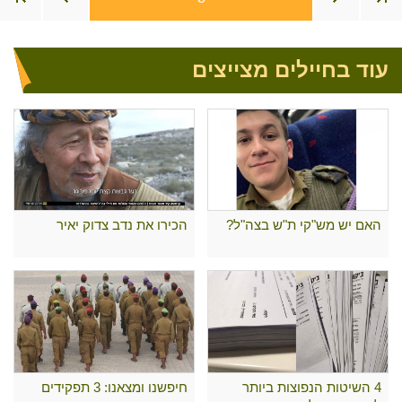
עוד בחיילים מצייצים
האם יש מש"קי ת"ש בצה"ל?
הכירו את נדב צדוק יאיר
4 השיטות הנפוצות ביותר
חיפשנו ומצאנו: 3 תפקידים