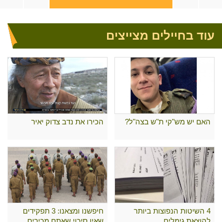
עוד בחיילים מצייצים
האם יש מש"קי ת"ש בצה"ל?
הכירו את נדב צדוק יאיר
4 השיטות הנפוצות ביותר
חיפשנו ומצאנו: 3 תפקידים
להוצאת גימלים
שאין סיכוי שאתם מכירים