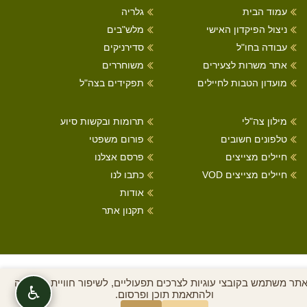
עמוד הבית
גלריה
ניצול הפיקדון האישי
מלש"בים
עבודה בחו"ל
סדירניקים
אתר משרות לצעירים
משוחררים
מועדון הטבות לחיילים
תפקידים בצה"ל
מילון צה"לי
תרומות ובקשות סיוע
טלפונים חשובים
פורום משפטי
חיילים מצייצים
פרסם אצלנו
חיילים מצייצים VOD
כתבו לנו
אודות
תקנון אתר
כל הזכויות שמורות לחיילים מצייצים 2022
תר משתמש בקובצי עוגיות לצרכים תפעוליים, לשיפור חוויית הגלישה
♿
ולהתאמת תוכן ופרסום.